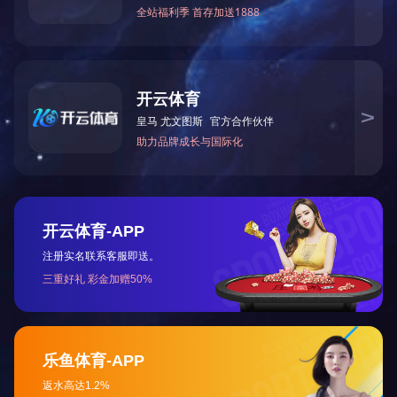
开云online(中国)
0755-29990408
深圳：
0755-29990408
东莞：
地址：深圳市宝安区留芳路2号鼎新科技园厂房B栋101
邮箱：szyuqihy@126.com
友情链接
