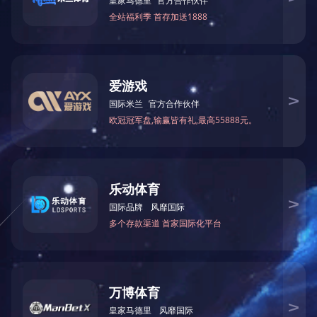
<
1
2
3
4
>